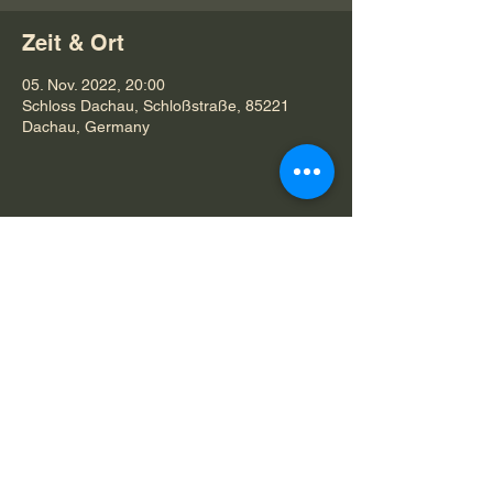
Zeit & Ort
05. Nov. 2022, 20:00
Schloss Dachau, Schloßstraße, 85221
Dachau, Germany
Diese Veranstaltung teilen
© 2019-23 von Miguel Bellas
Hintergrundfoto:
© 2021 von Miguel Bellas
Impressum / Datenschutzerklärung