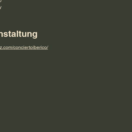
0
y
nstaltung
z.com/conciertoiberico/