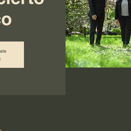
co
sale
s