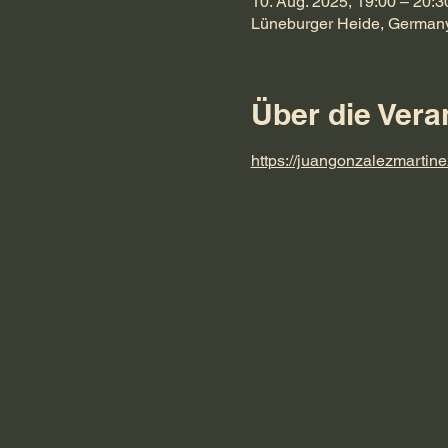
10. Aug. 2025, 19:00 – 20:3
Lüneburger Heide, German
Über die Vera
https://juangonzalezmartine