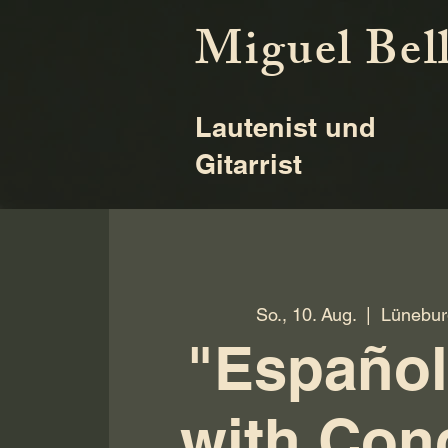
Miguel Bel
Lautenist und
Gitarrist
So., 10. Aug.
  |  
Lünebur
"Español
with Con