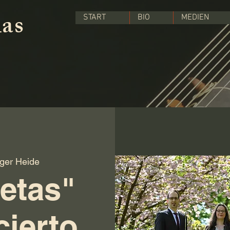
las
START
BIO
MEDIEN
ger Heide
etas"
cierto