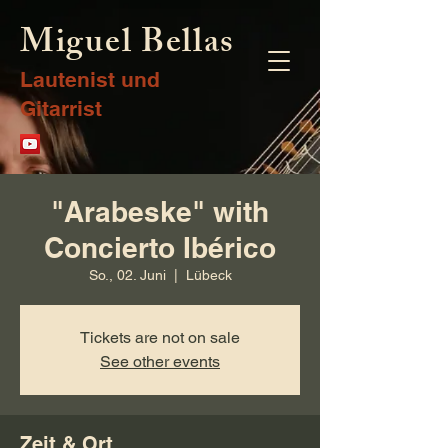
Miguel Bellas
Lautenist und
Gitarrist
"Arabeske" with
Concierto Ibérico
So., 02. Juni
  |  
Lübeck
Tickets are not on sale
See other events
Zeit & Ort