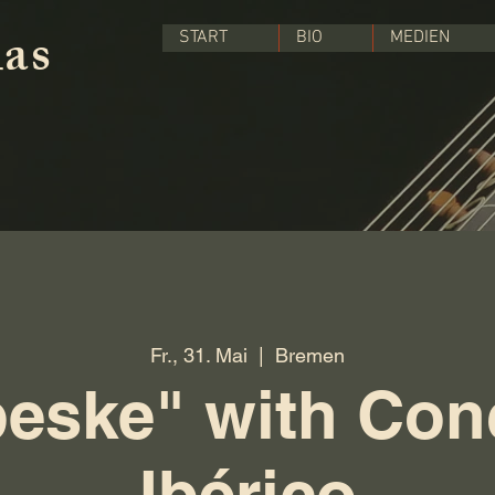
las
START
BIO
MEDIEN
Fr., 31. Mai
  |  
Bremen
eske" with Con
Ibérico