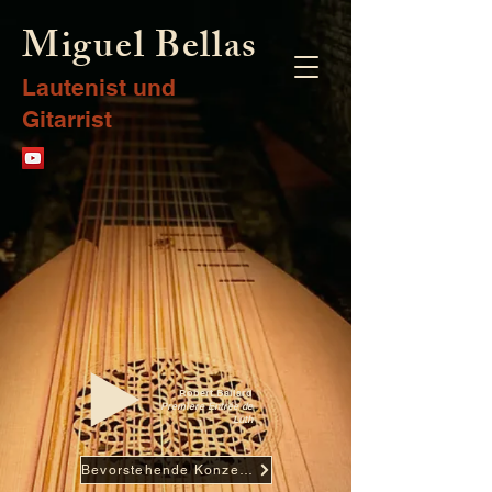
Miguel Bellas
Lautenist und
Gitarrist
Robert Ballard
Premiere Entrée de
Luth
Bevorstehende Konzerte